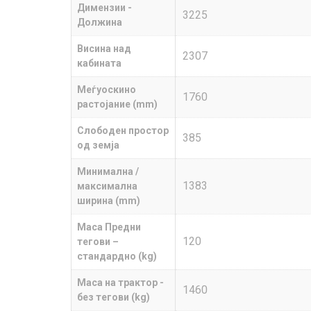
Димензии -
3225
Должина
Висина над
2307
кабината
Меѓуоскино
1760
растојание (mm)
Слободен простор
385
од земја
Минимална /
1383
максимална
ширина (mm)
Маса Предни
120
тегови –
стандардно (kg)
Маса на трактор -
1460
без тегови (kg)