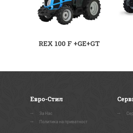
REX 100 F +GE+GT
Евро-Стил
Серв
За Нас
Сер
Политика на приватност