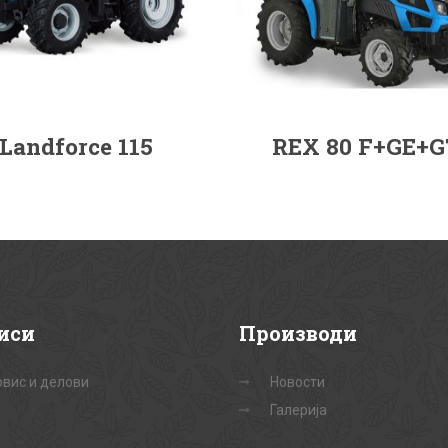
Landforce 115
REX 80 F+GE+G
иси
Производи
вис и делови
Новости
Галерија