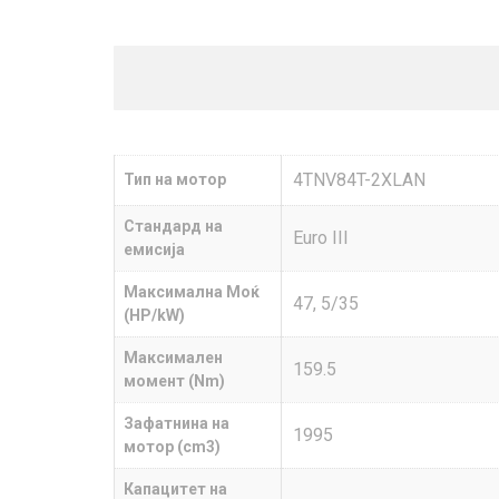
4TNV84T-2XLAN
Тип на мотор
Стандард на
Euro III
емисија
Максимална Моќ
47, 5/35
(HP/kW)
Максимален
159.5
момент (Nm)
Зафатнина на
1995
мотор (cm3)
Капацитет на