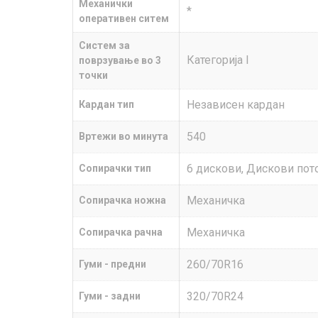
Механички
*
оперативен ситем
Систем за
Категорија I
поврзување во 3
точки
Независен кардан
Кардан тип
540
Вртежи во минута
6 дискови, Дискови пот
Сопирачки тип
Механичка
Сопирачка ножна
Механичка
Сопирачка рачна
260/70R16
Гуми - предни
320/70R24
Гуми - задни