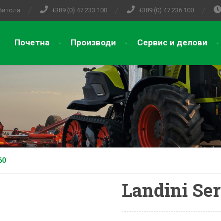
 Битола
+389 (0) 47 233 100
+389 (0) 47 236 100
Почетна
Производи
Сервис и делови
60
Landini Ser