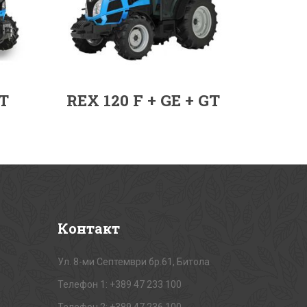
T
REX 120 F + GE + GT
Контакт
Ул. 8-ми Септември бр.61, Битола
Телефон 1: +389 47 233 100