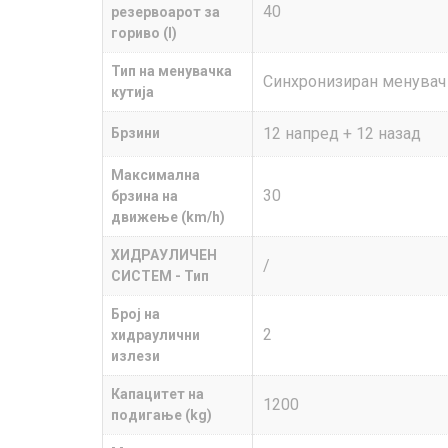
40
резервоарот за
гориво (l)
Тип на менувачка
Синхронизиран менувач
кутија
12 напред + 12 назад
Брзини
Максимална
30
брзина на
движење (km/h)
ХИДРАУЛИЧЕН
/
СИСТЕМ - Тип
Број на
2
хидраулични
излези
Капацитет на
1200
подигање (kg)