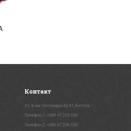
А
Контакт
Ул. 8-ми Септември бр.61, Битола
Телефон 1: +389 47 233 100
Телефон 2: +389 47 236 100