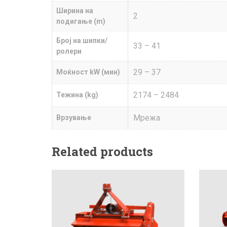
Ширина на
2
подигање (m)
Број на шипки/
33 – 41
ролери
29 – 37
Моќност kW (мин)
2174 – 2484
Teжина (kg)
Мрежа
Врзување
Related products