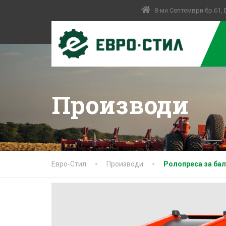
8-ми Септември бр.61,
Производи
Евро-Стил
Производи
Ролопреса за ба