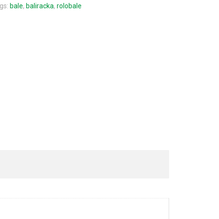
gs:
bale
,
baliracka
,
rolobale