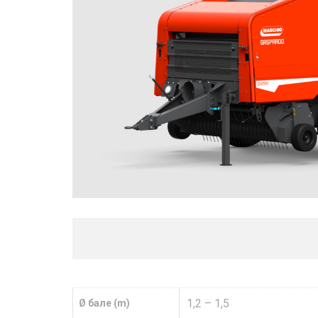
1,2 – 1,5
Ø бале (m)