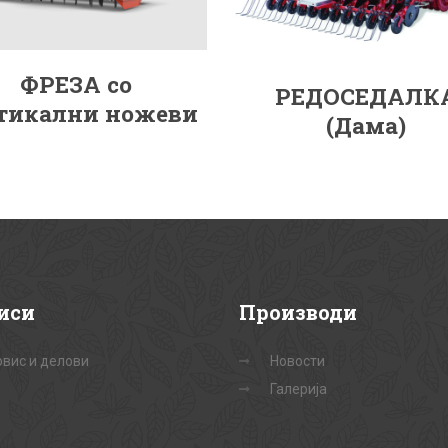
ФРЕЗА со
РЕДОСЕДАЛК
тикални ножеви
(Дама)
иси
Производи
вис и делови
Новости
Галерија