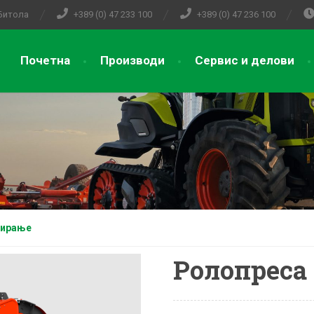
 Битола
+389 (0) 47 233 100
+389 (0) 47 236 100
Почетна
Производи
Сервис и делови
лирање
Ролопреса