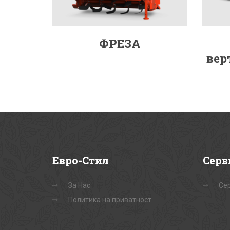
ФРЕЗА
вер
Евро-Стил
Серв
За Нас
Сер
Политика на приватност