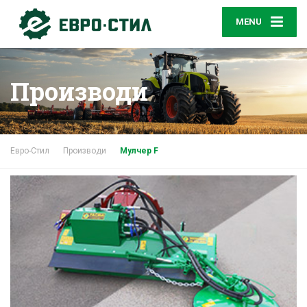
MENU
Производи
Евро-Стил
Производи
Мулчер F