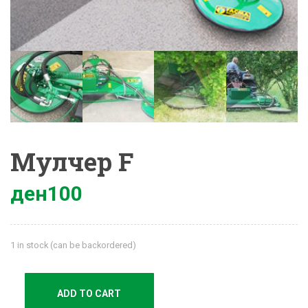
Мулчер F
ден
100
1 in stock (can be backordered)
ADD TO CART