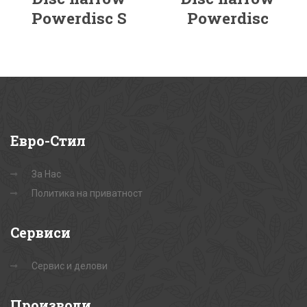
Powerdisc S
Powerdisc
Евро-Стил
За Нас
Политика на приватност
Сервиси
Сервис и делови
Производи