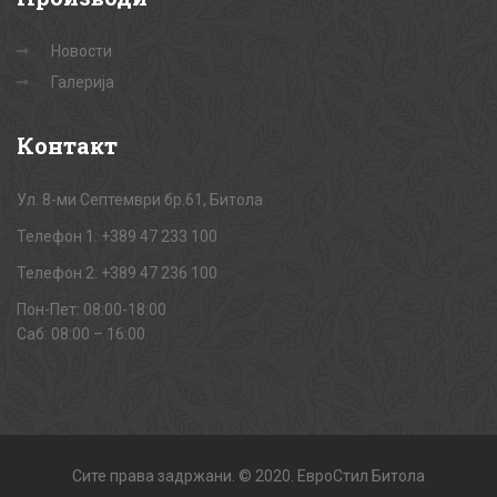
Новости
Галерија
Контакт
Ул. 8-ми Септември бр.61, Битола
Телефон 1: +389 47 233 100
Телефон 2: +389 47 236 100
Пон-Пет: 08:00-18:00
Саб: 08:00 – 16:00
Сите права задржани. © 2020. ЕвроСтил Битола