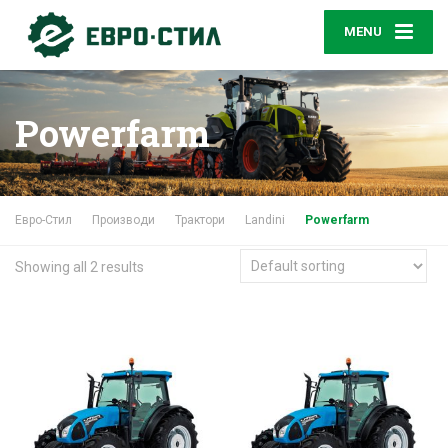
MENU
Powerfarm
Евро-Стил
Производи
Трактори
Landini
Powerfarm
Showing all 2 results