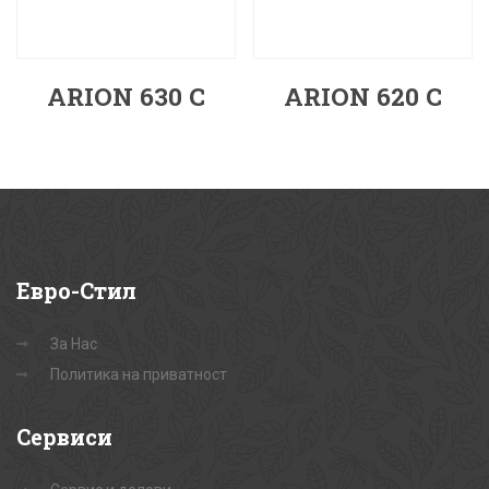
ARION 630 C
ARION 620 C
Евро-Стил
За Нас
Политика на приватност
Сервиси