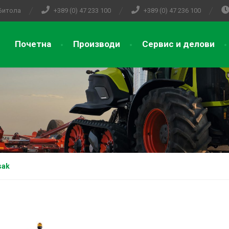
 Битола
+389 (0) 47 233 100
+389 (0) 47 236 100
Почетна
Производи
Сервис и делови
sak