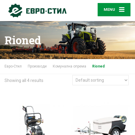
MENU
Rioned
Евро-Стил
Производи
Комунална опрема
Rioned
Showing all 4 results