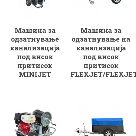
Машина за
Машина за
одзатнување
одзатнување на
канализација
канализација
под висок
под висок
притисок
притисок
MINIJET
FLEXJET/FLEXJE