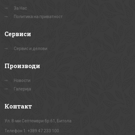
За Нас
Политика на приватност
Сервиси
Сервис и делови
Производи
Новости
Галерија
Контакт
Ул. 8-ми Септември бр.61, Битола
Телефон 1: +389 47 233 100