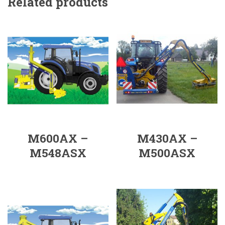
Related products
M600AX –
M430AX –
M548ASX
M500ASX