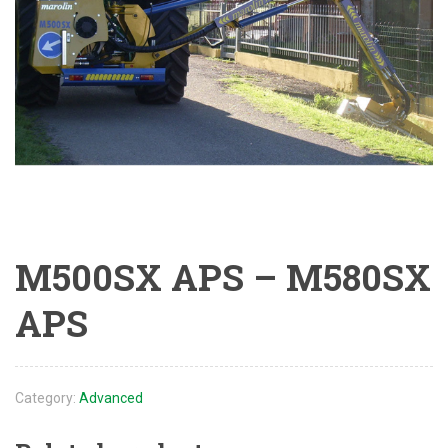
M500SX APS – M580SX
APS
Category:
Advanced