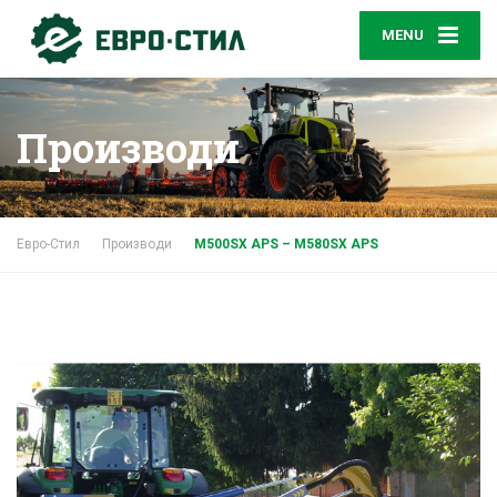
MENU
Производи
Евро-Стил
Производи
M500SX APS – M580SX APS