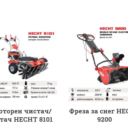
торен чистач/
Фреза за снег H
тач HECHT 8101
9200