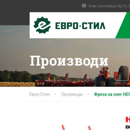
8-ми Септември бр.61,
Производи
Евро-Стил
Производи
Фреза за снег HE