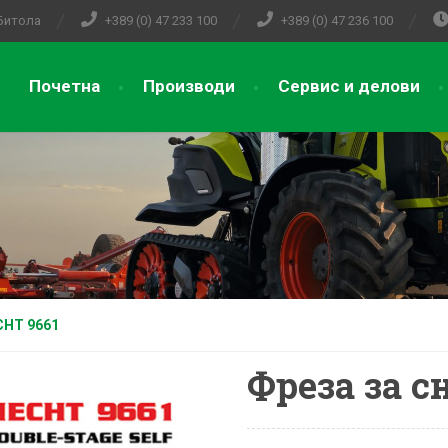
 Битола
+389 (0) 47 233 100
+389 (0) 47 236 100
Почетна
Производи
Сервис и делови
CHT 9661
Фреза за с