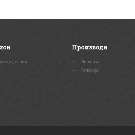
иси
Производи
вис и делови
Новости
Галерија