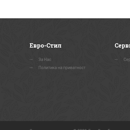
Евро-Стил
Серв
За Нас
Сер
Политика на приватност