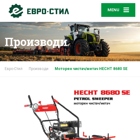
MENU
Производи
Евро-Стил
Производи
Моторен чистач/метач HECHT 8680 SE