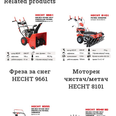
Related products
Фреза за снег
Моторен
HECHT 9661
чистач/метач
HECHT 8101