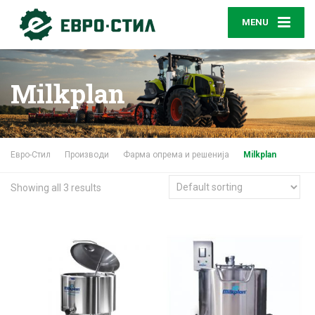
MENU
Milkplan
Евро-Стил
Производи
Фармa опрема и решенија
Milkplan
Showing all 3 results