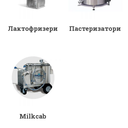
Лактофризери
Пастеризатори
Milkcab