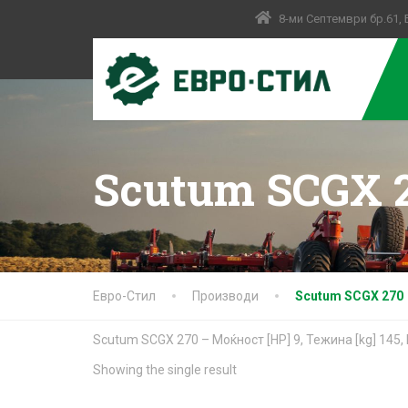
8-ми Септември бр.61,
Scutum SCGX 
Евро-Стил
Производи
Scutum SCGX 270
Scutum SCGX 270 – Моќност [HP] 9, Тежина [kg] 145,
Showing the single result