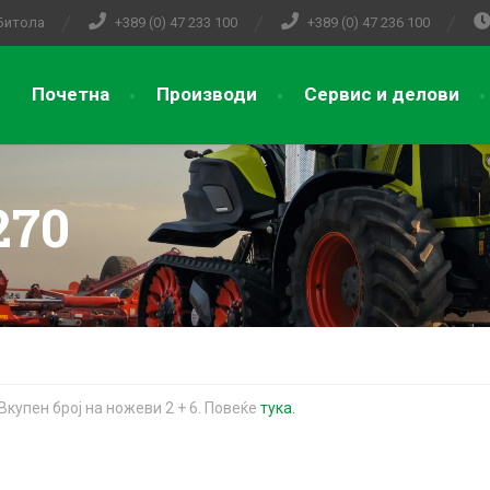
 Битола
+389 (0) 47 233 100
+389 (0) 47 236 100
Почетна
Производи
Сервис и делови
270
 Вкупен број на ножеви 2 + 6. Повеќе
тука.