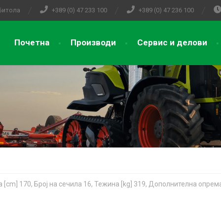
 Битола
+389 (0) 47 233 100
+389 (0) 47 236 100
Почетна
Производи
Сервис и делови
а [cm] 170, Број на сечила 16, Тежина [kg] 319, Дополнителна опрем