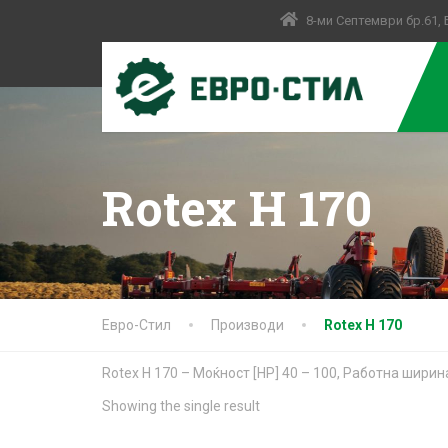
8-ми Септември бр.61,
Rotex Н 170
Евро-Стил
Производи
Rotex Н 170
Rotex Н 170 – Моќност [HP] 40 – 100, Работна ширин
Showing the single result