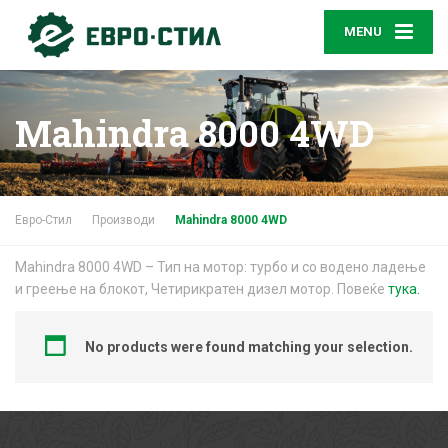
MENU
Mahindra 8000 4WD
Евро-Стил
Производи
Mahindra 8000 4WD
Mahindra 8000 4WD – Тип на мотор: турбо и со водено ладење
и греење на блокот, Четирикратен дизел мотор. Повеќе
тука.
No products were found matching your selection.