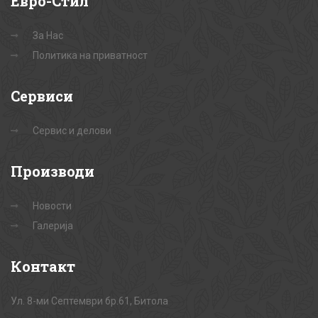
Евро-Стил
За Нас
Политика на приватност
Сервиси
Сервис и делови
Производи
Новости
Галерија
Контакт
Ул. 8-ми Септември бр.61, Битола